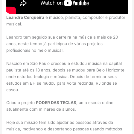
Leandro Cerqueira
é músico, pianista, compositor e produtor
musical.
Leandro tem seguido sua carreira na música a mais de 20
anos, neste tempo já participou de vários projetos
profissionais no meio musical.
Nascido em São Paulo cresceu e estudou música na capital
paulista até os 18 anos, depois se mudou para Belo Horizonte
onde estudou teologia e música. Depois de terminar seus
estudos em BH se mudou para Volta redonda, RJ onde se
casou.
Criou o projeto
PODER DAS TECLAS
, uma escola online,
atualmente com milhares de alunos.
Hoje sua missão tem sido ajudar as pessoas através da
música, motivando e despertando pessoas usando métodos