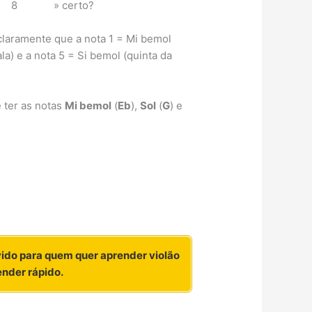
 – 8 » certo?
laramente que a nota 1 = Mi bemol
ala) e a nota 5 = Si bemol (quinta da
 ter as notas
Mi bemol
(
Eb
),
Sol
(
G
) e
vido para quem quer aprender violão
ender rápido.