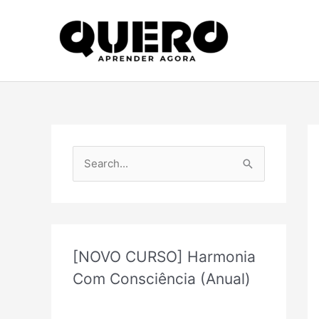
Ir
para
o
conteúdo
P
e
s
q
u
[NOVO CURSO] Harmonia
i
Com Consciência (Anual)
s
a