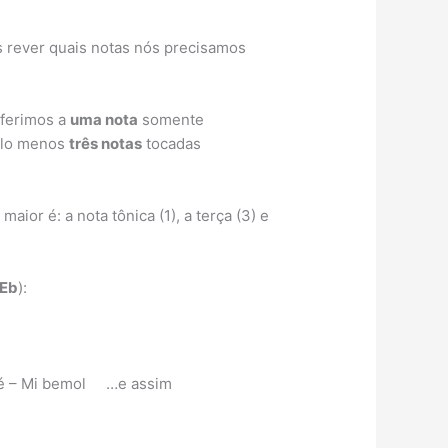
s rever quais notas nós precisamos
eferimos a
uma nota
somente
elo menos
três notas
tocadas
or é: a nota tônica (1), a terça (3) e
Eb
):
é – Mi bemol …e assim