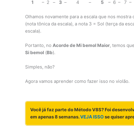
1
– 2 –
3
– 4 –
5
– 6 – 7
Olhamos novamente para a escala que nos mostra c
(nota tônica da escala), a nota 3 = Sol (terça da esc
escala).
Portanto, no
Acorde de Mi bemol Maior
, temos que
Si bemol
(
Bb
).
Simples, não?
Agora vamos aprender como fazer isso no violão.
Você já faz parte do Método V8S? Foi desenvol
em apenas 8 semanas.
VEJA ISSO
se quiser apr