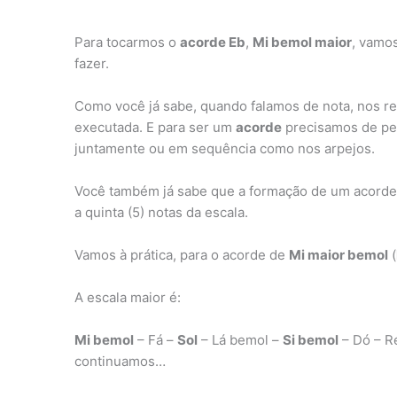
Para tocarmos o
acorde Eb
,
Mi bemol maior
, vamo
fazer.
Como você já sabe, quando falamos de nota, nos r
executada. E para ser um
acorde
precisamos de p
juntamente ou em sequência como nos arpejos.
Você também já sabe que a formação de um acorde mai
a quinta (5) notas da escala.
Vamos à prática, para o acorde de
Mi maior bemol
(
A escala maior é:
Mi bemol
– Fá –
Sol
– Lá bemol –
Si bemol
– Dó – R
continuamos…