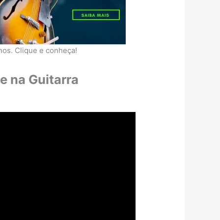
nos. Clique e conheça!
e na Guitarra