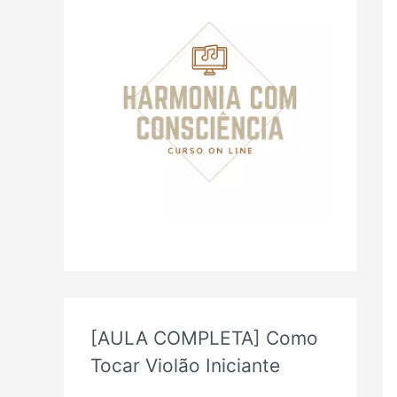
r
p
o
r
:
[AULA COMPLETA] Como
Tocar Violão Iniciante