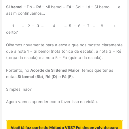
Si bemol
– Dó –
Ré
– Mi bemol –
Fá
– Sol – Lá – Si bemol …e
assim continuamos…
1
– 2 –
3
– 4 –
5
– 6 – 7 – 8 »
certo?
Olhamos novamente para a escala que nos mostra claramente
que a nota 1 = Si bemol (nota tônica da escala), a nota 3 = Ré
(terça da escala) e a nota 5 = Fá (quinta da escala).
Portanto, no
Acorde de Si Bemol Maior
, temos que ter as
notas
Si bemol
(
Bb
),
Ré
(
D
) e
Fá
(
F
).
Simples, não?
Agora vamos aprender como fazer isso no violão.
Você já faz parte do Método V8S? Foi desenvolvido para