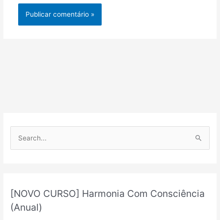
P
e
s
q
u
[NOVO CURSO] Harmonia Com Consciência
i
(Anual)
s