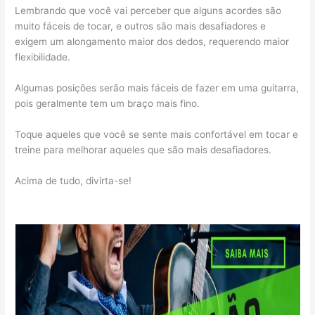
Lembrando que você vai perceber que alguns acordes são
muito fáceis de tocar, e outros são mais desafiadores e
exigem um alongamento maior dos dedos, requerendo maior
flexibilidade.
Algumas posições serão mais fáceis de fazer em uma guitarra,
pois geralmente tem um braço mais fino.
Toque aqueles que você se sente mais confortável em tocar e
treine para melhorar aqueles que são mais desafiadores.
Acima de tudo, divirta-se!