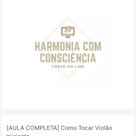
a
r
p
o
r
:
[AULA COMPLETA] Como Tocar Violão