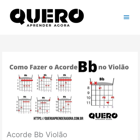
Ir
para
Men
o
conteúdo
princ
Acorde Bb Violão