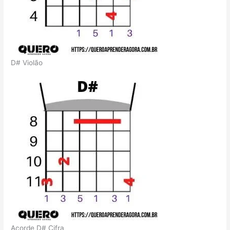
D# Violão
Acorde D# Cifra