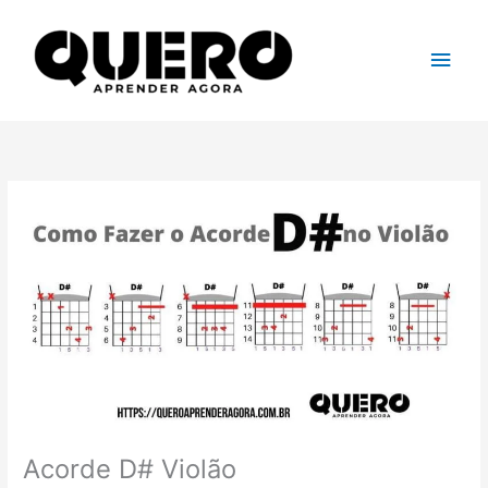
Ir
para
Men
o
conteúdo
princ
Acorde D# Violão