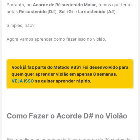
Portanto, no
Acorde de Ré sustenido Maior
, temos que ter as
notas
Ré
sustenido
(
D#
),
Sol
(
G
) e
Lá sustenido
(
A#
).
Simples, não?
Agora vamos aprender como fazer isso no violão.
Você já faz parte do Método V8S? Foi desenvolvido para
quem quer aprender violão em apenas 8 semanas.
VEJA ISSO
se quiser aprender rápido.
Como Fazer o Acorde D# no Violão
Existem diversas maneiras de fazer o acorde de Ré sustenido