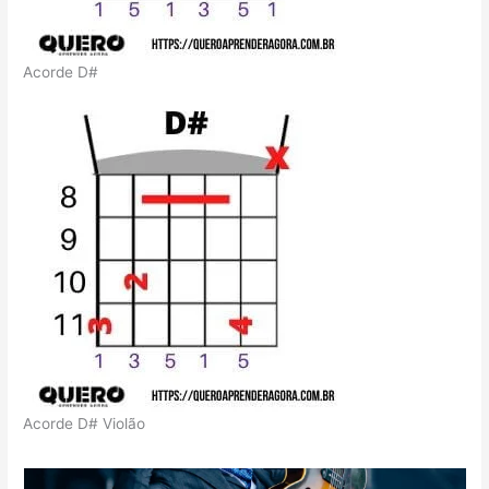
Acorde D#
Acorde D# Violão