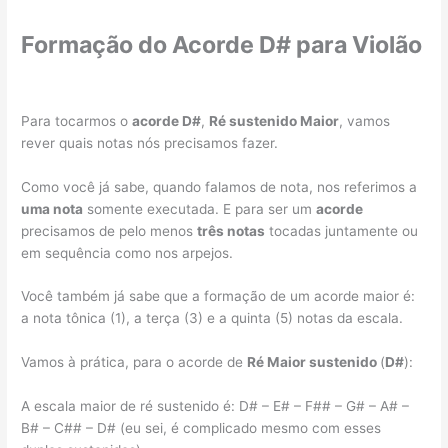
Formação do Acorde D# para Violão
Para tocarmos o
acorde D#
,
Ré sustenido Maior
, vamos
rever quais notas nós precisamos fazer.
Como você já sabe, quando falamos de nota, nos referimos a
uma nota
somente executada. E para ser um
acorde
precisamos de pelo menos
três notas
tocadas juntamente ou
em sequência como nos arpejos.
Você também já sabe que a formação de um acorde maior é:
a nota tônica (1), a terça (3) e a quinta (5) notas da escala.
Vamos à prática, para o acorde de
Ré Maior sustenido
(
D#
):
A escala maior de ré sustenido é: D# – E# – F## – G# – A# –
B# – C## – D# (eu sei, é complicado mesmo com esses