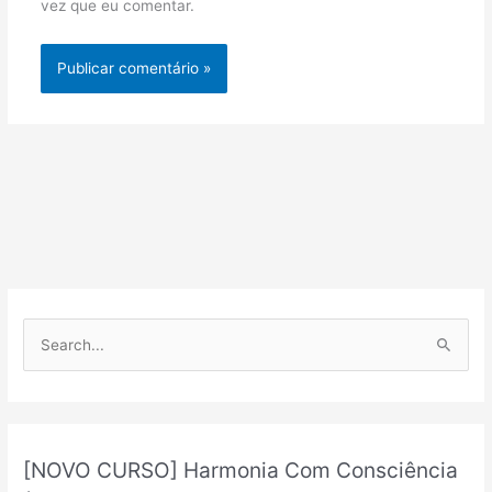
vez que eu comentar.
P
e
s
q
u
[NOVO CURSO] Harmonia Com Consciência
i