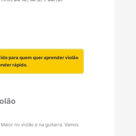
vido para quem quer aprender violão
ender rápido.
olão
Maior no violão e na guitarra. Vamos