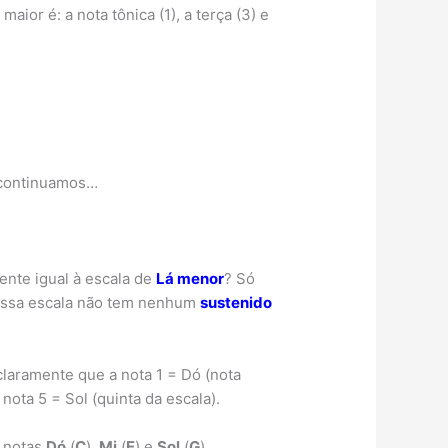
or é: a nota tônica (1), a terça (3) e
 continuamos…
nte igual à escala de
Lá menor
? Só
 Essa escala não tem nenhum
sustenido
laramente que a nota 1 = Dó (nota
 nota 5 = Sol (quinta da escala).
s notas
Dó
(
C
),
Mi
(
E
) e
Sol
(
G
).