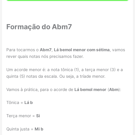
Formação do Abm7
Para tocarmos o
Abm7
,
Lá bemol menor com sétima
, vamos
rever quais notas nós precisamos fazer.
Um acorde menor é: a nota tônica (1), a terça menor (3) e a
quinta (5) notas da escala. Ou seja, a tríade menor.
Vamos à prática, para o acorde de
Lá bemol menor
(
Abm
):
Tônica =
Lá b
Terça menor =
Si
Quinta justa =
Mi b