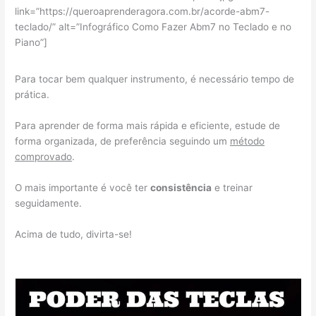
link=”https://queroaprenderagora.com.br/acorde-abm7-
teclado/” alt=”Infográfico Como Fazer Abm7 no Teclado e no
Piano”]
Para tocar bem qualquer instrumento, é necessário tempo de
prática.
Para aprender de forma mais rápida e eficiente, estude de
forma organizada, de preferência seguindo um
método
comprovado
.
O mais importante é você ter
consistência
e treinar
seguidamente.
Acima de tudo, divirta-se!