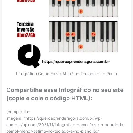
Infográfico Como Fazer Abm7 no Teclado e no Piano
Compartilhe esse Infográfico no seu site
(copie e cole o código HTML):
[compartilhe
imagem=”https://queroaprenderagora.com.br/wp-
content/uploads/2021/11/infografico-como-fazer-o-acorde-la-
bemol-menor-setima-no-teclado-e-no-piano.jpg”