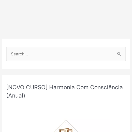
P
e
s
q
u
[NOVO CURSO] Harmonia Com Consciência
i
(Anual)
s
a
r
p
o