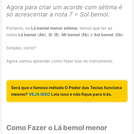
Agora para criar um acorde com sétima é
só acrescentar a nota 7 = Sol bemol.
Portanto, no
Lá bemol menor sétima
, temos que ter as
notas
Lá bemol
(
Ab
),
Si
(
B
),
Mi bemol
(
Eb
) e
Sol bemol
(
Gb
).
Simples, certo?
Agora vamos aprender como fazer isso no instrumento.
Será que o famoso método O Poder das Teclas funciona
mesmo?
VEJA ISSO
Leia isso e não fique para trás.
Como Fazer o Lá bemol menor