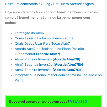
Deixe um comentário
/
» Blog
/ Por
Quero Aprender Agora
Hoje aprenderemos tudo sobre o
Abm7
, também conhecido
como
Lá bemol menor sétima
ou
Lá bemol menor com
sétima
:
Formação do Abm7
Como Fazer o Lá bemol menor sétima
Quais Dedos Usar Para Tocar Abm7
Acorde Abm7 no Teclado e no Piano Posição
Fundamental
(Acorde Abm7)
Abm7 Primeira Inversão
(Acorde Abm7/B)
Abm7 Segunda Inversão
(Acorde Abm7/Eb)
Abm7 Terceira Inversão
(Acorde Abm7/Gb)
Infográfico Lá bemol menor com sétima no Teclado e no
Piano
É possível aprender teclado em casa?
VEJA ISSO