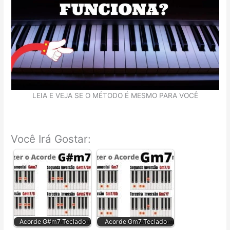
LEIA E VEJA SE O MÉTODO É MESMO PARA VOCÊ
Você Irá Gostar:
Acorde G#m7 Teclado
Acorde Gm7 Teclado