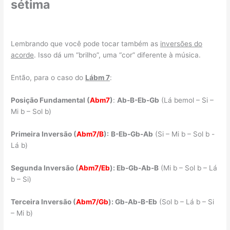
sétima
Lembrando que você pode tocar também as
inversões do
acorde
. Isso dá um “brilho”, uma “cor” diferente à música.
Então, para o caso do
Lábm 7
:
Posição Fundamental (
Abm7
)
:
Ab-B-Eb-Gb
(Lá bemol – Si –
Mi b – Sol b)
Primeira Inversão (
Abm7/B
):
B-Eb-Gb-Ab
(Si – Mi b – Sol b -
Lá b)
Segunda Inversão (
Abm7/Eb
): Eb-Gb-Ab-B
(Mi b – Sol b – Lá
b – Si)
Terceira Inversão (
Abm7/Gb
): Gb-Ab-B-Eb
(Sol b – Lá b – Si
– Mi b)