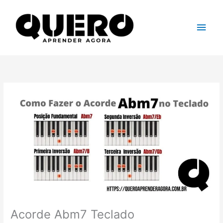
Ir
para
Men
o
conteúdo
princ
Acorde Abm7 Teclado