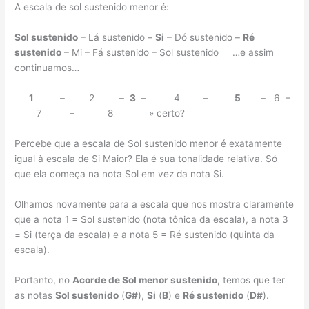
A escala de sol sustenido menor é:
Sol sustenido
– Lá sustenido –
Si
– Dó sustenido –
Ré
sustenido
– Mi – Fá sustenido – Sol sustenido …e assim
continuamos…
1
–
2
–
3
– 4
–
5
– 6 –
7 – 8 » certo?
Percebe que a escala de Sol sustenido menor é exatamente
igual à escala de Si Maior? Ela é sua tonalidade relativa. Só
que ela começa na nota Sol em vez da nota Si.
Olhamos novamente para a escala que nos mostra claramente
que a nota 1 = Sol sustenido (nota tônica da escala), a nota 3
= Si (terça da escala) e a nota 5 = Ré sustenido (quinta da
escala).
Portanto, no
Acorde de Sol menor sustenido
, temos que ter
as notas
Sol sustenido
(
G#
),
Si
(
B
) e
Ré sustenido
(
D#
).