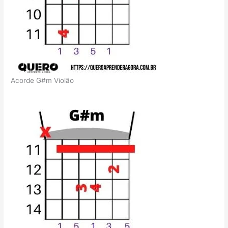
Acorde G#m Violão