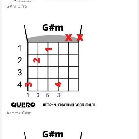
G#m Cifra
Acorde G#m