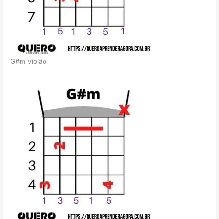
G#m Violão