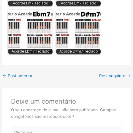
Acorde Fm7 Teclado
Acorde Em7 Teclado
Acorde Ebm7 Teclado
Acorde D#m7 Teclado
←
Post anterior
Post seguinte
→
Deixe um comentário
O seu endereço de e-mail não será publicado.
Campos
obrigatórios são marcados com
*
Digite