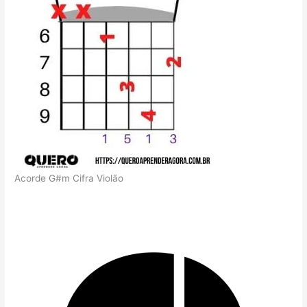
Acorde G#m Cifra Violão