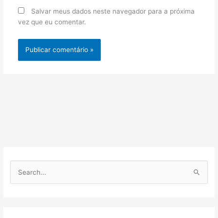
Salvar meus dados neste navegador para a próxima
vez que eu comentar.
P
e
s
q