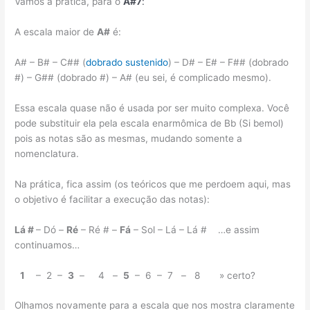
Vamos à prática, para o
A#7
:
A escala maior de
A#
é:
A# – B# – C## (
dobrado sustenido
) – D# – E# – F## (dobrado
#) – G## (dobrado #) – A# (eu sei, é complicado mesmo).
Essa escala quase não é usada por ser muito complexa. Você
pode substituir ela pela escala enarmômica de Bb (Si bemol)
pois as notas são as mesmas, mudando somente a
nomenclatura.
Na prática, fica assim (os teóricos que me perdoem aqui, mas
o objetivo é facilitar a execução das notas):
Lá #
– Dó –
Ré
– Ré # –
Fá
– Sol – Lá – Lá # …e assim
continuamos…
1
– 2 –
3
– 4 –
5
– 6 – 7 – 8 » certo?
Olhamos novamente para a escala que nos mostra claramente