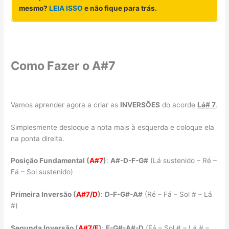
mesmo?
LEIA ISSO
e não fique para trás.
Como Fazer o A#7
Vamos aprender agora a criar as
INVERSÕES
do acorde
Lá# 7
.
Simplesmente desloque a nota mais à esquerda e coloque ela
na ponta direita.
Posição Fundamental (
A#7
)
:
A#-D-F-G#
(Lá sustenido – Ré –
Fá – Sol sustenido)
Primeira Inversão (
A#7/D
)
:
D-F-G#
-A#
(Ré – Fá – Sol # – Lá
#)
Segunda Inversão (
A#7/F
)
:
F-G#
-A#
-D
(Fá – Sol # – Lá # –