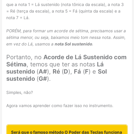
que a nota 1 = Lá sustenido (nota tônica da escala), a nota 3
= Ré (terça da escala), a nota 5 = Fá (quinta da escala) e a
nota 7 = Lá.
PORÉM, para formar um acorde de sétima, precisamos usar a
sétima menor, ou seja, baixamos meio tom nessa nota. Assim,
em vez do Lá, usamos a
nota Sol sustenido
.
Portanto, no
Acorde de Lá Sustenido com
Sétima
, temos que ter as notas
Lá
sustenido
(
A#
),
Ré
(
D
),
Fá
(
F
) e
Sol
sustenido
(
G#
).
Simples, não?
Agora vamos aprender como fazer isso no instrumento.
Será que o famoso método O Poder das Teclas funciona