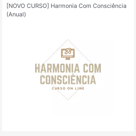
u
[NOVO CURSO] Harmonia Com Consciência
i
(Anual)
s
a
r
p
o
r
: