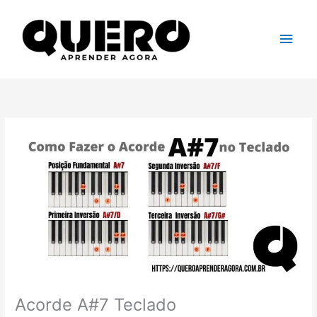
Ir
para
Men
o
conteúdo
princ
Acorde A#7 Teclado