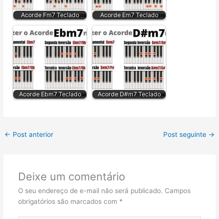
Acorde Fm7 Teclado
Acorde Em7 Teclado
Acorde Ebm7 Teclado
Acorde D#m7 Teclado
←
Post anterior
Post seguinte
→
Deixe um comentário
O seu endereço de e-mail não será publicado.
Campos
obrigatórios são marcados com
*