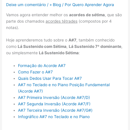
Deixe um comentário
/
» Blog
/ Por
Quero Aprender Agora
Vamos agora entender melhor os
acordes de sétima
, que são
parte dos chamados
acordes tétrades
(compostos por 4
notas).
Hoje aprenderemos tudo sobre o
A#7
, também conhecido
como
Lá Sustenido com Sétima
,
Lá Sustenido 7ª dominante
,
ou simplesmente
Lá Sustenido Sétima
:
Formação do Acorde A#7
Como Fazer o A#7
Quais Dedos Usar Para Tocar A#7
A#7 no Teclado e no Piano Posição Fundamental
(Acorde A#7)
A#7 Primeira Inversão (Acorde A#7/D)
A#7 Segunda Inversão (Acorde A#7/F)
A#7 Terceira Inversão (Acorde A#7/G#)
Infográfico A#7 no Teclado e no Piano