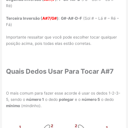
Ré)
Terceira Inversão (
A#7/G#
)
:
G#
-A#
-D
-F
(Sol # – Lá # – Ré –
Fá)
Importante ressaltar que você pode escolher tocar qualquer
posição acima, pois todas elas estão corretas.
Quais Dedos Usar Para Tocar A#7
O mais comum para fazer esse acorde é usar os dedos 1-2-3-
5, sendo o
número 1
o dedo
polegar
e o
número 5
o dedo
mínimo
(mindinho).