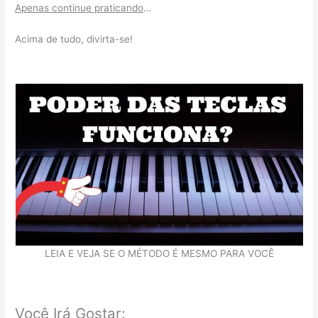
Apenas continue praticando
…
Acima de tudo, divirta-se!
LEIA E VEJA SE O MÉTODO É MESMO PARA VOCÊ
Você Irá Gostar: