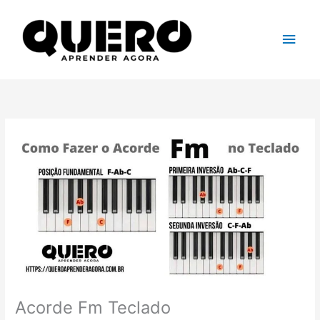
Ir
para
Men
o
conteúdo
princ
Acorde Fm Teclado