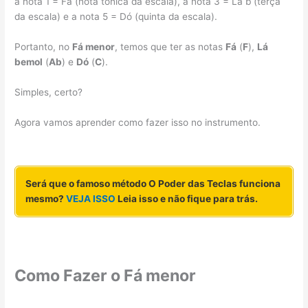
a nota 1 = Fá (nota tônica da escala), a nota 3 = Lá b (terça
da escala) e a nota 5 = Dó (quinta da escala).
Portanto, no
Fá menor
, temos que ter as notas
Fá
(
F
),
Lá
bemol
(
Ab
) e
Dó
(
C
).
Simples, certo?
Agora vamos aprender como fazer isso no instrumento.
Será que o famoso método O Poder das Teclas funciona
mesmo?
VEJA ISSO
Leia isso e não fique para trás.
Como Fazer o Fá menor