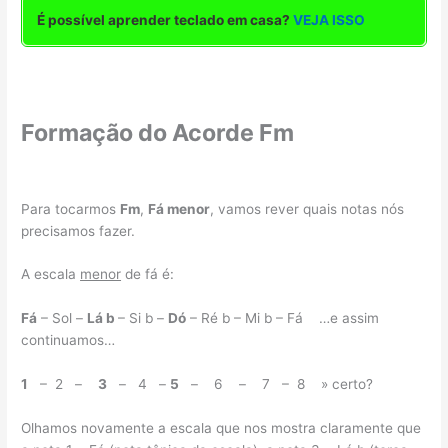
É possível aprender teclado em casa?
VEJA ISSO
Formação do Acorde Fm
Para tocarmos
Fm
,
Fá menor
, vamos rever quais notas nós
precisamos fazer.
A escala
menor
de fá é:
Fá
– Sol –
Lá b
– Si b –
Dó
– Ré b – Mi b – Fá …e assim
continuamos…
1
– 2 –
3
– 4 –
5
– 6 – 7 – 8 » certo?
Olhamos novamente a escala que nos mostra claramente que