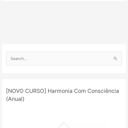
P
e
s
q
u
[NOVO CURSO] Harmonia Com Consciência
i
(Anual)
s
a
r
p