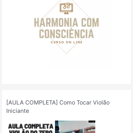
o
r
:
[AULA COMPLETA] Como Tocar Violão
Iniciante