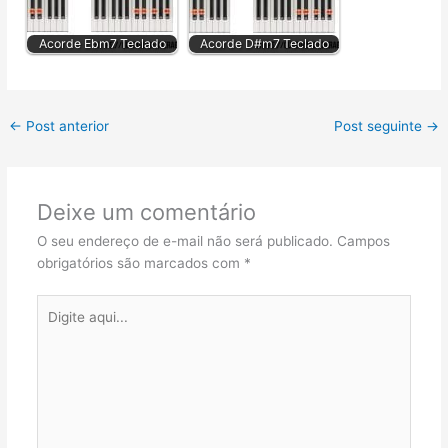
Acorde Ebm7 Teclado
Acorde D#m7 Teclado
←
Post anterior
Post seguinte
→
Deixe um comentário
O seu endereço de e-mail não será publicado.
Campos
obrigatórios são marcados com
*
Digite
aqui...