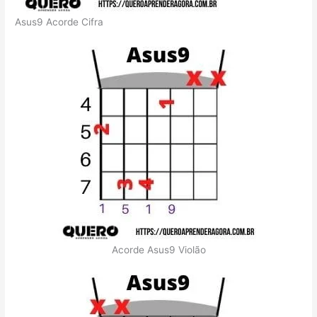
Asus9 Acorde Cifra
Acorde Asus9 Violão