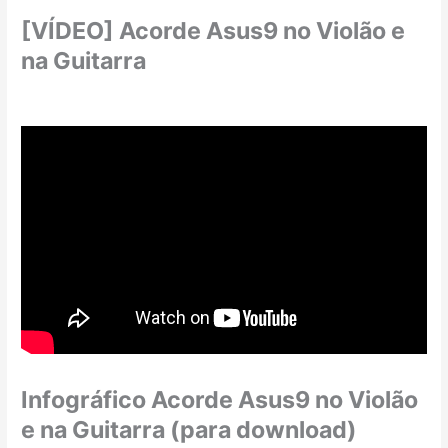
[VÍDEO] Acorde Asus9 no Violão e
na Guitarra
Infográfico Acorde Asus9 no Violão
e na Guitarra (para download)