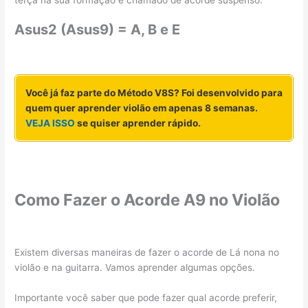
Asus2 (Asus9) = A, B e E
Você já faz parte do Método V8S? Foi desenvolvido para
quem quer aprender violão em apenas 8 semanas.
VEJA ISSO
se quiser aprender rápido.
Como Fazer o Acorde A9 no Violão
Existem diversas maneiras de fazer o acorde de Lá nona no
violão e na guitarra. Vamos aprender algumas opções.
Importante você saber que pode fazer qual acorde preferir,