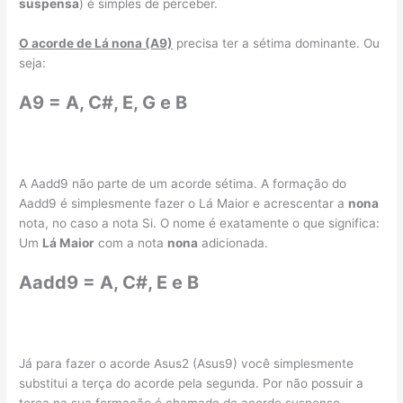
suspensa
) é simples de perceber.
O acorde de Lá nona (A9)
precisa ter a sétima dominante. Ou
seja:
A9 = A, C#, E, G e B
A Aadd9 não parte de um acorde sétima. A formação do
Aadd9 é simplesmente fazer o Lá Maior e acrescentar a
nona
nota, no caso a nota Si. O nome é exatamente o que significa:
Um
Lá Maior
com a nota
nona
adicionada.
Aadd9 = A, C#, E e B
Já para fazer o acorde Asus2 (Asus9) você simplesmente
substitui a terça do acorde pela segunda. Por não possuir a
terça na sua formação é chamado de acorde suspenso.