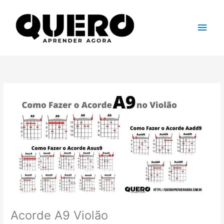
Ir
para
Men
o
conteúdo
princ
Acorde A9 Violão