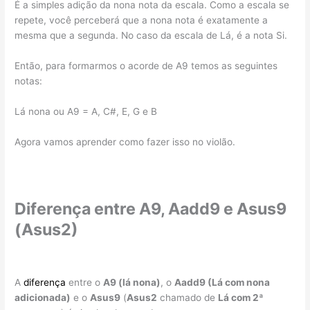
É a simples adição da nona nota da escala. Como a escala se
repete, você perceberá que a nona nota é exatamente a
mesma que a segunda. No caso da escala de Lá, é a nota Si.
Então, para formarmos o acorde de A9 temos as seguintes
notas:
Lá nona ou A9 = A, C#, E, G e B
Agora vamos aprender como fazer isso no violão.
Diferença entre A9, Aadd9 e Asus9
(Asus2)
A
diferença
entre o
A9 (lá nona)
, o
Aadd9 (Lá com nona
adicionada)
e o
Asus9
(
Asus2
chamado de
Lá com 2ª