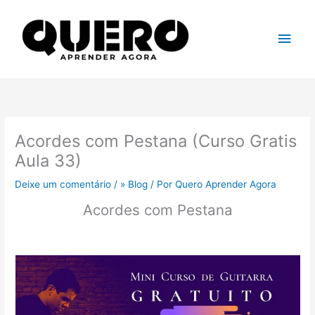
Ir
para
Men
o
conteúdo
princ
Acordes com Pestana (Curso Gratis
Aula 33)
Deixe um comentário
/
» Blog
/ Por
Quero Aprender Agora
Acordes com Pestana