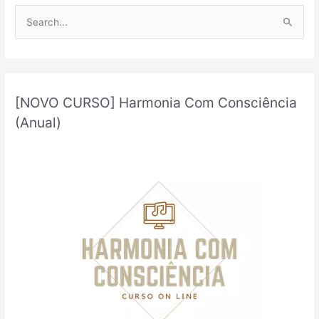
P
e
s
q
u
[NOVO CURSO] Harmonia Com Consciência
i
(Anual)
s
a
r
p
o
r
: