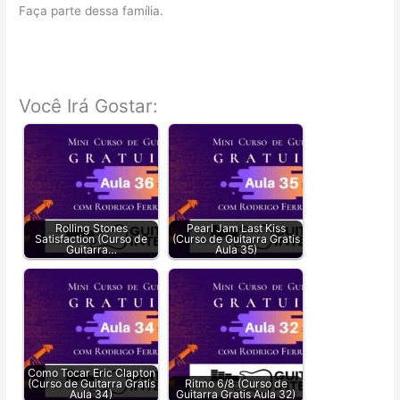
Faça parte dessa família.
Você Irá Gostar:
Rolling Stones
Pearl Jam Last Kiss
Satisfaction (Curso de
(Curso de Guitarra Gratis
Guitarra…
Aula 35)
Como Tocar Eric Clapton
(Curso de Guitarra Gratis
Ritmo 6/8 (Curso de
Aula 34)
Guitarra Gratis Aula 32)