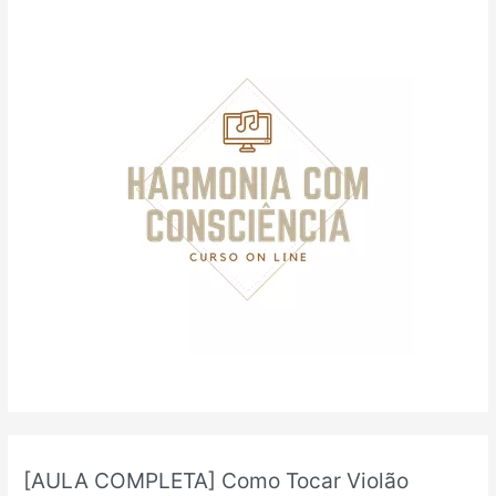
a
r
p
o
r
:
[AULA COMPLETA] Como Tocar Violão