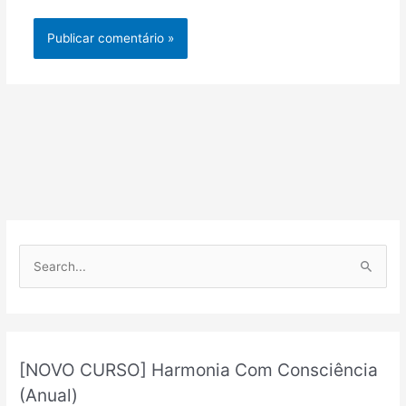
P
e
s
q
u
[NOVO CURSO] Harmonia Com Consciência
i
(Anual)
s